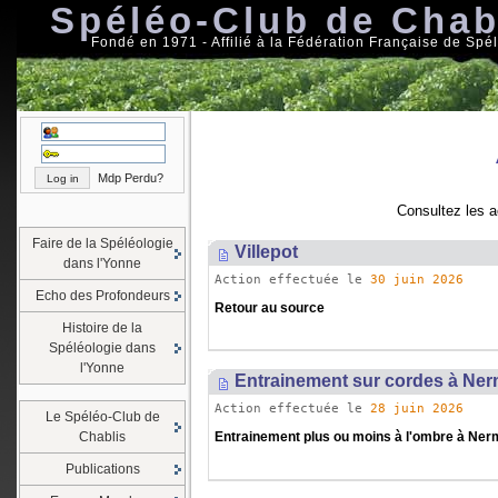
Spéléo-Club de Chab
Fondé en 1971 - Affilié à la Fédération Française de Spé
Mdp Perdu?
Consultez les a
Faire de la Spéléologie
Villepot
dans l'Yonne
Action effectuée le
30 juin 2026
Echo des Profondeurs
Retour au source
Histoire de la
Spéléologie dans
l'Yonne
Entrainement sur cordes à Ne
Action effectuée le
28 juin 2026
Le Spéléo-Club de
Chablis
Entrainement plus ou moins à l'ombre à Ne
Publications