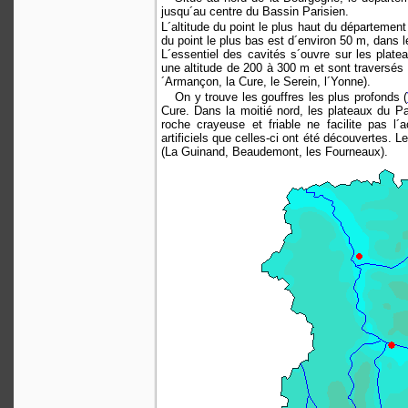
jusqu´au centre du Bassin Parisien.
L´altitude du point le plus haut du départemen
du point le plus bas est d´environ 50 m, dans l
L´essentiel des cavités s´ouvre sur les plat
une altitude de 200 à 300 m et sont traversés p
´Armançon, la Cure, le Serein, l´Yonne).
On y trouve les gouffres les plus profonds (
Cure. Dans la moitié nord, les plateaux du P
roche crayeuse et friable ne facilite pas l´
artificiels que celles-ci ont été découvertes.
(La Guinand, Beaudemont, les Fourneaux).