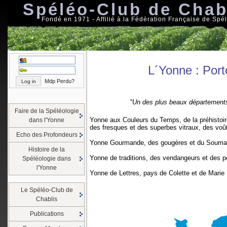
Spéléo-Club de Chab
Fondé en 1971 - Affilié à la Fédération Française de Spé
L´Yonne : Port
Mdp Perdu?
"Un des plus beaux départements
Faire de la Spéléologie
Yonne aux Couleurs du Temps, de la préhistoir
dans l'Yonne
des fresques et des superbes vitraux, des voû
Echo des Profondeurs
Yonne Gourmande, des gougères et du Soumaint
Histoire de la
Yonne de traditions, des vendangeurs et des po
Spéléologie dans
l'Yonne
Yonne de Lettres, pays de Colette et de Marie 
Le Spéléo-Club de
Chablis
Publications