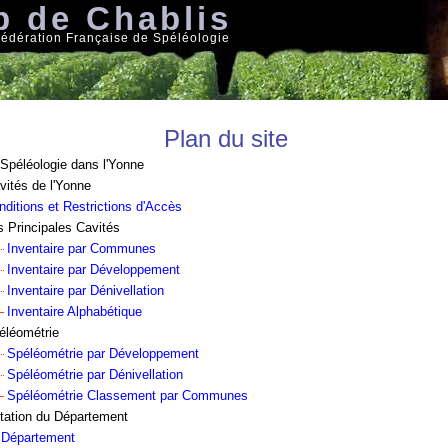
b de Chablis
 Fédération Française de Spéléologie
Plan du site
 Spéléologie dans l'Yonne
vités de l'Yonne
nditions et Restrictions d'Accès
s Principales Cavités
Inventaire par Communes
Inventaire par Développement
Inventaire par Dénivellation
Inventaire Alphabétique
éléométrie
Spéléométrie par Développement
Spéléométrie par Dénivellation
Spéléométrie Classement par Communes
tation du Département
 Département