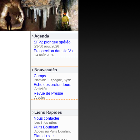
Agenda
SFP2 plongée spéléo
23-30 août 2026
Prospection dans le Va...
24 août 2026
Nouveautés
Camps...
Namibie, Espagne, Syrie...
Echo des profondeurs
Activités
Revue de Presse
Articles...
Liens Rapides
Nous contacter
Les infos utiles
Puits Bouillant
Accès au Puits Bouillant...
Plan du site