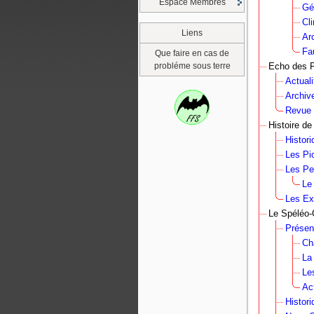
Espace Membres
Gé
Cl
Liens
Ar
Fa
Que faire en cas de
probléme sous terre
Echo des P
Actuali
Archiv
Revue 
Histoire de
Histori
Les Pi
Les Pe
Le
Les Ex
Le Spéléo-
Présen
Ch
La
Le
Ac
Histori