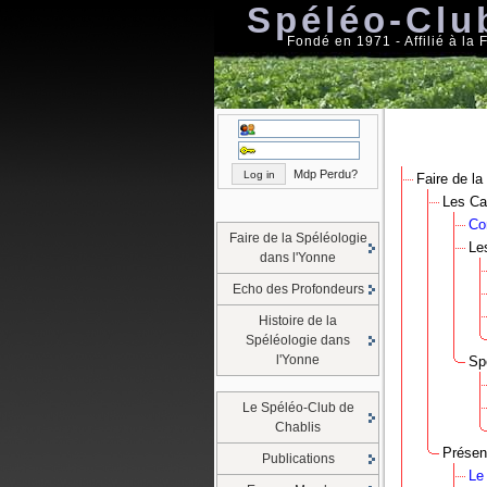
Spéléo-Clu
Fondé en 1971 - Affilié à la
Mdp Perdu?
Faire de la
Les Ca
Co
Faire de la Spéléologie
Le
dans l'Yonne
Echo des Profondeurs
Histoire de la
Spéléologie dans
l'Yonne
Sp
Le Spéléo-Club de
Chablis
Présen
Publications
Le