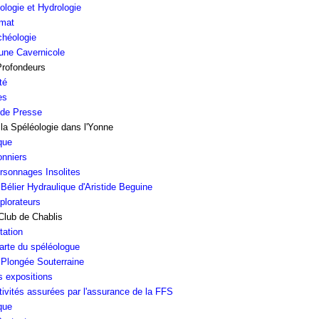
ologie et Hydrologie
imat
chéologie
une Cavernicole
rofondeurs
té
es
de Presse
 la Spéléologie dans l'Yonne
que
onniers
rsonnages Insolites
 Bélier Hydraulique d'Aristide Beguine
plorateurs
Club de Chablis
tation
arte du spéléologue
 Plongée Souterraine
s expositions
tivités assurées par l'assurance de la FFS
que