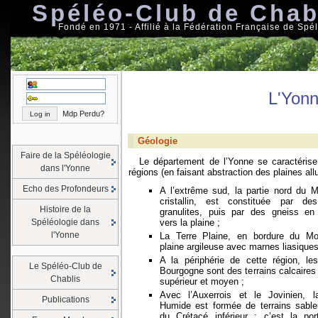
Spéléo-Club de Chab
Fondé en 1971 - Affilié à la Fédération Française de Spé
L'Yonn
Mdp Perdu?
Géologie
Faire de la Spéléologie
Le département de l’Yonne se caractérise
dans l'Yonne
régions (en faisant abstraction des plaines allu
Echo des Profondeurs
A l’extrême sud, la partie nord du 
cristallin, est constituée par de
Histoire de la
granulites, puis par des gneiss en
Spéléologie dans
vers la plaine ;
l'Yonne
La Terre Plaine, en bordure du M
plaine argileuse avec marnes liasiques
A la périphérie de cette région, le
Le Spéléo-Club de
Bourgogne sont des terrains calcaires
Chablis
supérieur et moyen ;
Avec l’Auxerrois et le Jovinien,
Publications
Humide est formée de terrains sable
du Crétacé inférieur ; c’est la po