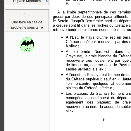
Espace Membres
Parisien.
A la limite septentrionale de ces terrains
Liens
grossi par deux de ses principaux affluents,
le Serein. Jusqu’à l’extrémité nord du départ
Que faire en cas de
a creusé sont lit dans les roches du Crétacé s
probléme sous terre
retrouve bordé de plateaux essentiellement c
A l’Est, le Pays d’Othe est un terr
Crétacé supérieur, recouvert par des s
à silex ;
A l’extrémité Nord-Est, dans 
Crayeuse, la craie blanche du Crétacé
recouverte très localement par quel
de limons ou, comme dans le Pays d’
sables argileux à silex ;
A l’ouest, la Puisaye est formée de cr
du Crétacé supérieur, sauf en « Haut
l’on rencontre quelques affleureme
albiens du Crétacé inférieur ;
Les plateaux du Gâtinais forment un
homogène au nord-ouest du départe
également des plateaux de craie
recouverte au nord, là aussi, de sables
silex.