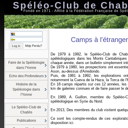
Spéléo-Club de Chab
Fondé en 1971 - Affilié à la Fédération Française de Spé
Camps à l'étranger
Mdp Perdu?
De 1979 à 1992, le Spéléo-Club de Chabli
spéléologiques dans les Monts Cantabriques 
Faire de la Spéléologie
chaque année, dans un bulletin simplement int
De 1979 à 1980, les prospections ont essentie
dans l'Yonne
Ason, au-dessus d'Arredondo.
Puis, de 1981 à 1992, les explorations o
Echo des Profondeurs
notamment la Cueva de la Haza, la Torca de l
En 18 camps répartis sur ces 12 années, les 
Histoire de la
km de galeries connues et de faire passer le 
Spéléologie dans
l'Yonne
En 1989, A. Guillon, membre du Spéléo-C
spéléologique en Syrie du Nord.
Le Spéléo-Club de
En 2013, Des membres du club visitent quelqu
Chablis
Ce sont les compte-rendus de ces explorati
Publications
disposition ici.