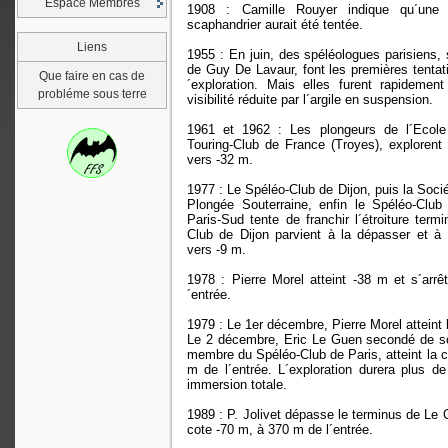
Espace Membres
1908 : Camille Rouyer indique qu´une e
scaphandrier aurait été tentée.
Liens
1955 : En juin, des spéléologues parisiens, 
de Guy De Lavaur, font les premières tentat
Que faire en cas de
´exploration. Mais elles furent rapidement
probléme sous terre
visibilité réduite par l´argile en suspension.
1961 et 1962 : Les plongeurs de l´Ecol
Touring-Club de France (Troyes), explorent 
vers -32 m.
1977 : Le Spéléo-Club de Dijon, puis la Soci
Plongée Souterraine, enfin le Spéléo-Club 
Paris-Sud tente de franchir l´étroiture term
Club de Dijon parvient à la dépasser et à
vers -9 m.
1978 : Pierre Morel atteint -38 m et s´arr
´entrée.
1979 : Le 1er décembre, Pierre Morel atteint 
Le 2 décembre, Eric Le Guen secondé de so
membre du Spéléo-Club de Paris, atteint la 
m de l´entrée. L´exploration durera plus de
immersion totale.
1989 : P. Jolivet dépasse le terminus de Le G
cote -70 m, à 370 m de l´entrée.