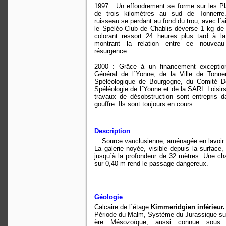
1997 : Un effondrement se forme sur les P
de trois kilomètres au sud de Tonnerre.
ruisseau se perdant au fond du trou, avec l´
le Spéléo-Club de Chablis déverse 1 kg de 
colorant ressort 24 heures plus tard à l
montrant la relation entre ce nouveau
résurgence.
2000 : Grâce à un financement exceptio
Général de l´Yonne, de la Ville de Tonner
Spéléologique de Bourgogne, du Comité D
Spéléologie de l´Yonne et de la SARL Loisir
travaux de désobstruction sont entrepris 
gouffre. Ils sont toujours en cours.
Description
Source vauclusienne, aménagée en lavoir
La galerie noyée, visible depuis la surface
jusqu´à la profondeur de 32 mètres. Une ch
sur 0,40 m rend le passage dangereux.
Géologie
Calcaire de l´étage
Kimmeridgien inférieur.
Période du Malm, Système du Jurassique sup
ère Mésozoïque, aussi connue sous