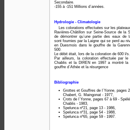
Secondaire.
-155 à -151 Millions d´années.
Hydrologie - Climatologie
Les colorations effectuées sur les plateaux
Ravières-Châtillon sur Seine-Source de la 
de démontrer qu´une partie des eaux de 
sont fournies par la Laigne qui se perd au ni
en Duesmois dans le gouffre de la Garenn
500.
Le débit était, lors de la coloration de 600 l/s.
Par ailleurs, la coloration effectuée par l
Chablis et la DIREN en 1997 a montré la r
gouffre d´Athée et la résurgence
Bibliographie
Grottes et Gouffres de l´Yonne, pages 2
Chabert, G. Maingonat - 1977,
Crots de l´Yonne, pages 67 à 69 - Spél
Chablis - 1983,
Spelunca nº21, page 13 - 1986,
Spelunca nº31, page 54 - 1988,
Spelunca nº65, page 59 - 1997.