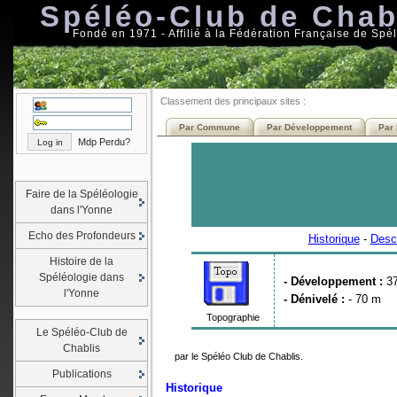
Spéléo-Club de Chab
Fondé en 1971 - Affilié à la Fédération Française de Spé
Classement des principaux sites :
Par Commune
Par Développement
Par 
Mdp Perdu?
Faire de la Spéléologie
dans l'Yonne
Echo des Profondeurs
Historique
-
Descr
Histoire de la
Spéléologie dans
- Développement :
3
l'Yonne
- Dénivelé :
- 70 m
Topographie
Le Spéléo-Club de
Chablis
par le Spéléo Club de Chablis.
Publications
Historique