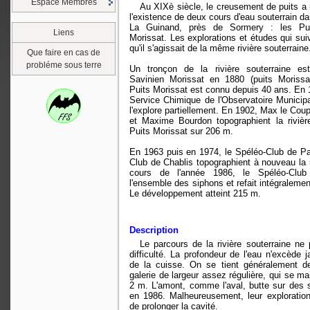
Espace Membres
Au XIXè siècle, le creusement de puits a
l'existence de deux cours d'eau souterrain 
La Guinand, près de Sormery : les Pui
Liens
Morissat. Les explorations et études qui sui
qu'il s'agissait de la même rivière souterraine
Que faire en cas de
probléme sous terre
Un tronçon de la rivière souterraine es
Savinien Morissat en 1880 (puits Morissat
Puits Morissat est connu depuis 40 ans. En 
Service Chimique de l'Observatoire Municip
l'explore partiellement. En 1902, Max le Cou
et Maxime Bourdon topographient la rivièr
Puits Morissat sur 206 m.
En 1963 puis en 1974, le Spéléo-Club de Par
Club de Chablis topographient à nouveau la r
cours de l'année 1986, le Spéléo-Club
l'ensemble des siphons et refait intégralemen
Le développement atteint 215 m.
Description
Le parcours de la rivière souterraine ne
difficulté. La profondeur de l'eau n'excède 
de la cuisse. On se tient généralement d
galerie de largeur assez régulière, qui se mai
2 m. L'amont, comme l'aval, butte sur des 
en 1986. Malheureusement, leur exploratio
de prolonger la cavité.