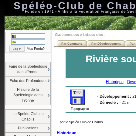
Spéléo-Club de Chab
Fondé en 1971 - Affilié à la Fédération Française de Spé
Classement des principaux sites :
Par Commune
Par Développement
Par 
Mdp Perdu?
Rivière so
Faire de la Spéléologie
dans l'Yonne
Echo des Profondeurs
Historique
-
Desc
Histoire de la
Spéléologie dans
- Développement :
2
l'Yonne
- Dénivelé :
- 21 m
Topographie
Le Spéléo-Club de
Chablis
par le Spéléo Club de Chablis.
Publications
Historique