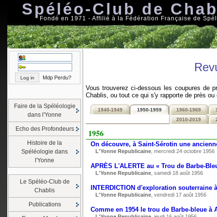
Spéléo-Club de Chab
Fondé en 1971 - Affilié à la Fédération Française de Spé
Rev
Mdp Perdu?
Vous trouverez ci-dessous les coupures de pr
Chablis, ou tout ce qui s'y rapporte de près ou 
Faire de la Spéléologie
1940-1949
1950-1959
1960-1969
dans l'Yonne
2010-2019
Echo des Profondeurs
1956
Histoire de la
On découvre, à Saint-Sérotin une ancienne
Spéléologie dans
L'Yonne Republicaine
, mercredi 24 octobre 1956
l'Yonne
APRÈS L'ALERTE au « Trou de Barbe-Bl
L'Yonne Republicaine
, samedi 18 août 1956
Le Spéléo-Club de
INTERDICTION d'exploration souterraine à
Chablis
L'Yonne Republicaine
, vendredi 17 août 1956
Publications
Comme en 1954 le trou de Barbe-bleue à A
L'Yonne Republicaine
, jeudi 16 août 1956