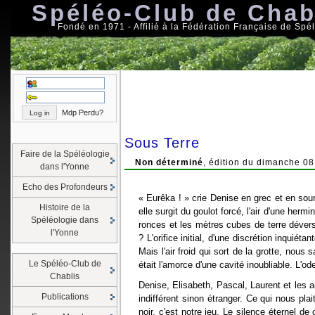
Spéléo-Club de Chab
Fondé en 1971 - Affilié à la Fédération Française de Spé
Mdp Perdu?
Sous Terre
Faire de la Spéléologie
Non déterminé
, édition du dimanche 08
dans l'Yonne
Echo des Profondeurs
« Eurêka ! » crie Denise en grec et en sou
Histoire de la
elle surgit du goulot forcé, l'air d'une herm
Spéléologie dans
ronces et les mètres cubes de terre déver
l'Yonne
? L'orifice initial, d'une discrétion inqui
Mais l'air froid qui sort de la grotte, nous
Le Spéléo-Club de
était l'amorce d'une cavité inoubliable. L'
Chablis
Denise, Elisabeth, Pascal, Laurent et les a
Publications
indifférent sinon étranger. Ce qui nous pla
noir, c'est notre jeu. Le silence éternel d