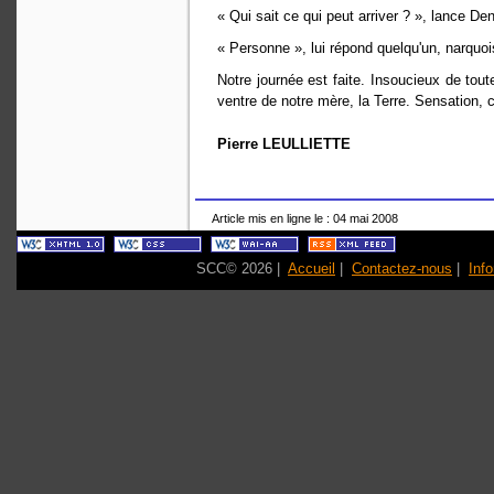
« Qui sait ce qui peut arriver ? », lance Den
« Personne », lui répond quelqu'un, narquoi
Notre journée est faite. Insoucieux de tou
ventre de notre mère, la Terre. Sensation, ce 
Pierre LEULLIETTE
Article mis en ligne le : 04 mai 2008
SCC© 2026 |
Accueil
|
Contactez-nous
|
Inf