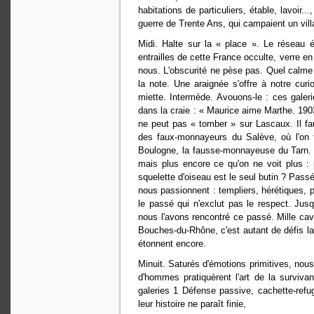
habitations de particuliers, étable, lavoir
guerre de Trente Ans, qui campaient un vill
Midi. Halte sur la « place ». Le réseau é
entrailles de cette France occulte, verre
nous. L'obscurité ne pèse pas. Quel calme 
la note. Une araignée s'offre à notre curi
miette. Intermède. Avouons-le : ces galer
dans la craie : « Maurice aime Marthe. 190
ne peut pas « tomber » sur Lascaux. Il fa
des faux-monnayeurs du Salève, où l'on f
Boulogne, la fausse-monnayeuse du Tarn. R
mais plus encore ce qu'on ne voit plus :
squelette d'oiseau est le seul butin ? Passé
nous passionnent : templiers, hérétiques,
le passé qui n'exclut pas le respect. Ju
nous l'avons rencontré ce passé. Mille ca
Bouches-du-Rhône, c'est autant de défis lan
étonnent encore.
Minuit. Saturés d'émotions primitives, nous
d'hommes pratiquèrent l'art de la surviva
galeries 1 Défense passive, cachette-refug
leur histoire ne paraît finie,