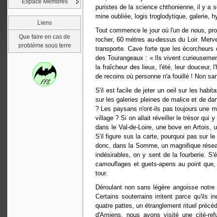
Espace Membres
puristes de la science chthonienne, il y a s
mine oubliée, logis troglodytique, galerie, h
Liens
Tout commence le jour où l'un de nous, prop
Que faire en cas de
rocher, 60 mètres au-dessus du Loir. Merve
probléme sous terre
transporte. Cave forte que les écorcheurs 
des Tourangeaux : « Ils vivent curieuseme
la fraîcheur des lieux, l'été, leur douceur,
de recoins où personne n'a fouillé ! Non sa
S'il est facile de jeter un oeil sur les hab
sur les galeries pleines de malice et de da
? Les paysans n'ont-ils pas toujours une mé
village ? Si on allait réveiller le trésor q
dans le Val-de-Loire, une bove en Artois,
S'il figure sus la carte, pourquoi pas sur l
donc, dans la Somme, un magnifique réseau
indésirables, on y sent de la fourberie. S'
camouflages et guets-apens au point que, s
tour.
Déroulant non sans légère angoisse notre f
Certains souterrains irritent parce qu'ils i
quatre pattes, un étranglement rituel préc
d'Amiens, nous avons visité une cité-re