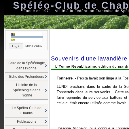
Spéléo-Club de Chab
Fondé en 1971 - Affilié à la Fédération Française de Spé
Mdp Perdu?
Souvenirs d'une lavandière
Faire de la Spéléologie
L'Yonne Republicaine
, édition du mard
dans l'Yonne
Echo des Profondeurs
Tonnerre.
- Pépita lavait son linge à la Fo
Histoire de la
LUNDI prochain, dans le cadre de la Sem
Spéléologie dans
Tonnerrois dans leurs souvenirs... Cette rec
l'Yonne
faire reprendre du service aux battoirs e
celle-ci était encore utilisée comme lavoir.
Le Spéléo-Club de
Chablis
Publications
Josèphe Michelot, plus connue à Tonnerr