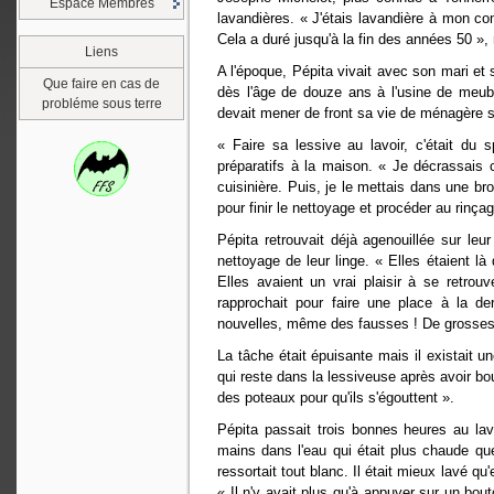
Espace Membres
lavandières. « J'étais lavandière à mon com
Cela a duré jusqu'à la fin des années 50 », 
Liens
A l'époque, Pépita vivait avec son mari et s
Que faire en cas de
dès l'âge de douze ans à l'usine de meubl
probléme sous terre
devait mener de front sa vie de ménagère 
« Faire sa lessive au lavoir, c'était du
préparatifs à la maison. « Je décrassais 
cuisinière. Puis, je le mettais dans une b
pour finir le nettoyage et procéder au rinçag
Pépita retrouvait déjà agenouillée sur leu
nettoyage de leur linge. « Elles étaient 
Elles avaient un vrai plaisir à se retrou
rapprochait pour faire une place à la der
nouvelles, même des fausses ! De grosses b
La tâche était épuisante mais il existait un
qui reste dans la lessiveuse après avoir boui
des poteaux pour qu'ils s'égouttent ».
Pépita passait trois bonnes heures au lav
mains dans l'eau qui était plus chaude que 
ressortait tout blanc. Il était mieux lavé 
« Il n'y avait plus qu'à appuyer sur un bo