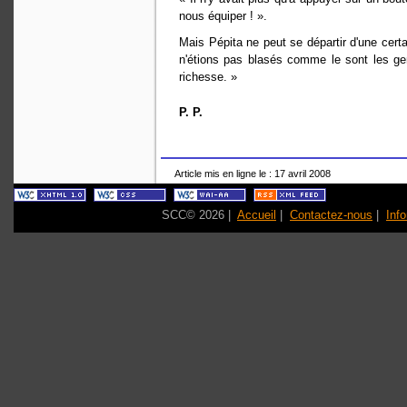
nous équiper ! ».
Mais Pépita ne peut se départir d'une cert
n'étions pas blasés comme le sont les gens
richesse. »
P. P.
Article mis en ligne le : 17 avril 2008
SCC© 2026 |
Accueil
|
Contactez-nous
|
Inf