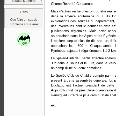
Espace Membres
Champ-Retard à Coutarnoux.
Mais d'autres recherches ont pu être réali
Liens
dans la Rivière souterraine du Puits Bo
Que faire en cas de
explorations des sources du département,
probléme sous terre
des inventaires dont le dernier en date e
publications régionales. Mais cette ass
souterraines dans les Alpes et les Pyréné
il explore, depuis plus de dix ans, un dif
approchant les - 500 m. Chaque année, l
Pyrénées, rajoutant régulièrement 1 à 2 km 
Le Spéléo-Club de Chablis effectue égaleme
´Or, dans le Doubs et le Jura, dans le Ver
un camp d'une ou deux semaines.
Le Spéléo-Club de Chablis compte parmi s
présent à cette assemblée générale, fut pr
Duclaux, est l'actuel président de cette
Aujourd'hui fort de près d'une quarantaine 
s'enorgueillir d'être le plus gros club de s
nc.