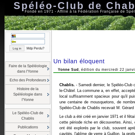
Spéléo-Club de Chab
Fondé en 1971 - Affilié à la Fédération Française de Spé
Mdp Perdu?
Un bilan éloquent
Faire de la Spéléologie
Yonne Sud
, édition du mercredi 22 janv
dans l'Yonne
Echo des Profondeurs
Chablis.
- Samedi dernier, le Spéléo-Club
Histoire de la
le-Châtel. La commune a, en effet, accepté 
Spéléologie dans
local suffisamment spacieux pour qu'il pu
l'Yonne
une centaine de mousquetons, de nombre k
Spéléo-Club de Chablis recevait M. Gérard
Le Spéléo-Club de
Le club a été créé en janvier 1971 et il fêt
Chablis
cette période riche en découvertes. Ainsi,
Publications
ont été explorés par le club, souvent apr
cavités, l'abîme de verre à Guillon, la gro